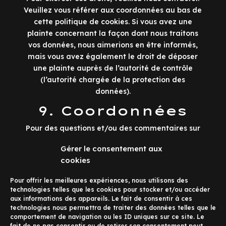
Veuillez vous référer aux coordonnées au bas de
cette politique de cookies. Si vous avez une
plainte concernant la façon dont nous traitons
vos données, nous aimerions en être informés,
mais vous avez également le droit de déposer
une plainte auprès de l’autorité de contrôle
(l’autorité chargée de la protection des
données).
9. Coordonnées
Pour des questions et/ou des commentaires sur
notre politique de cookies et cette déclaration,
Gérer le consentement aux
veuillez nous contacter en utilisant les
cookies
coordonnées suivantes :
Pour offrir les meilleures expériences, nous utilisons des
Travel Food Truck
technologies telles que les cookies pour stocker et/ou accéder
38 TER rue Antoine Polotti 38600 Fontaine
aux informations des appareils. Le fait de consentir à ces
France
technologies nous permettra de traiter des données telles que le
Site web :
https://travelfoodtruck.fr
comportement de navigation ou les ID uniques sur ce site. Le
fait de ne pas consentir ou de retirer son consentement peut